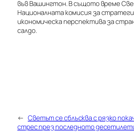
във Вашингтон. В същото време Све
Националната комисия за стратегия
икономическа перспектива за стра
салдо.
←
Светът се сблъсква с рязко пок
стрес през последното десетилет