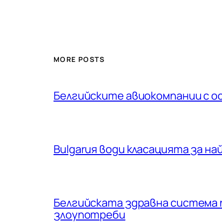
MORE POSTS
Белгийските авиокомпании с о
Bulgarия води класацията за н
Белгийската здравна система 
злоупотреби