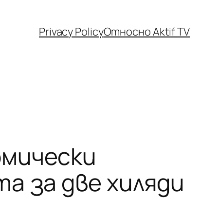
Privacy Policy
Относно Aktif TV
омически
а за две хиляди