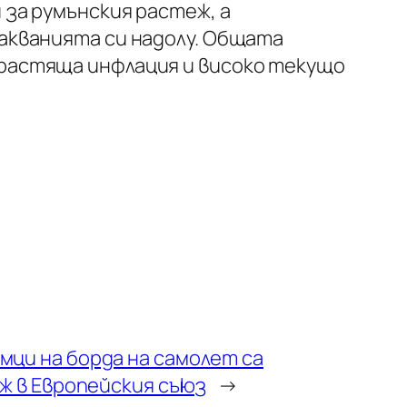
 за румънския растеж, а
акванията си надолу. Общата
 растяща инфлация и високо текущо
ци на борда на самолет са
ж в Европейския съюз
→