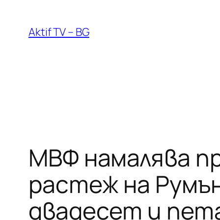
Към
съдържанието
Aktif TV – BG
МВФ намалява п
растеж на Румън
двадесет и пет