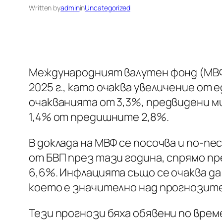
Written by
admin
in
Uncategorized
Международният валутен фонд (МВФ)
2025 г., като очаква увеличение от е
очакванията от 3,3%, предвидени м
1,4% от предишните 2,8%.
В доклада на МВФ се посочва и по-п
от БВП през тази година, спрямо пр
6,6%. Инфлацията също се очаква да 
което е значително над прогнозите
Тези прогнози бяха обявени по вре