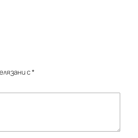
елязани с
*