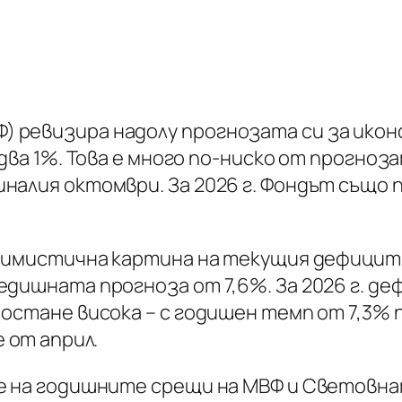
 ревизира надолу прогнозата си за икон
два 1%. Това е много по-ниско от прогноза
иналия октомври. За 2026 г. Фондът също
есимистична картина на текущия дефицит,
едишната прогноза от 7,6%. За 2026 г. деф
остане висока – с годишен темп от 7,3% пре
 от април.
ме на годишните срещи на МВФ и Световна