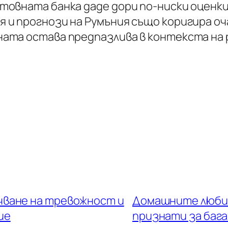
товната банка даде дори по-ниски оценки
 и прогнози на Румъния също коригира оч
ната остава предпазлива в контекста на
ачване на тревожност и
Домашните любим
ие
признати за бага