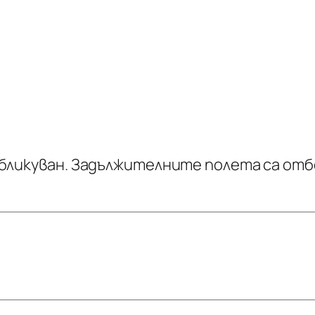
бликуван.
Задължителните полета са отб