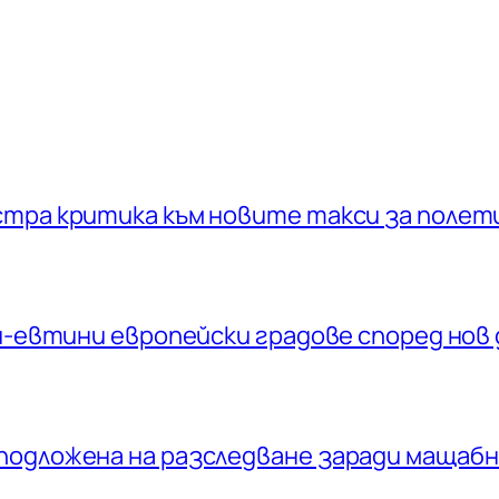
стра критика към новите такси за полет
ай-евтини европейски градове според нов 
подложена на разследване заради мащаб