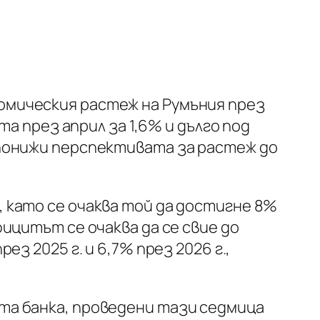
омическия растеж на Румъния през
та през април за 1,6% и дълго под
 понижи перспективата за растеж до
 като се очаква той да достигне 8%
ицитът се очаква да се свие до
з 2025 г. и 6,7% през 2026 г.,
та банка, проведени тази седмица