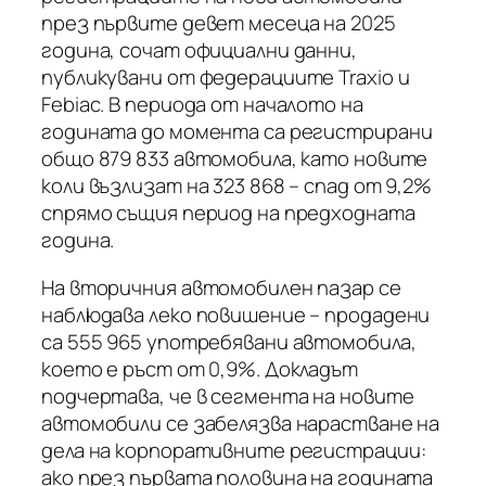
през първите девет месеца на 2025
година, сочат официални данни,
публикувани от федерациите Traxio и
Febiac. В периода от началото на
годината до момента са регистрирани
общо 879 833 автомобила, като новите
коли възлизат на 323 868 – спад от 9,2%
спрямо същия период на предходната
година.
На вторичния автомобилен пазар се
наблюдава леко повишение – продадени
са 555 965 употребявани автомобила,
което е ръст от 0,9%. Докладът
подчертава, че в сегмента на новите
автомобили се забелязва нарастване на
дела на корпоративните регистрации:
ако през първата половина на годината