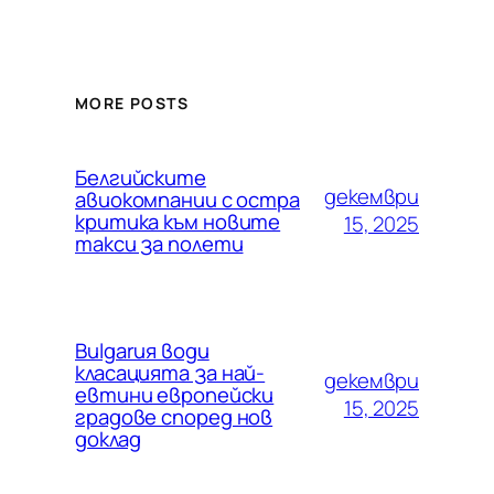
MORE POSTS
Белгийските
декември
авиокомпании с остра
критика към новите
15, 2025
такси за полети
Bulgarия води
класацията за най-
декември
евтини европейски
15, 2025
градове според нов
доклад