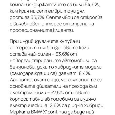
компания-държателите са били 54,6%,
към края на септември този дял
достига 56,7%. Септември се откроява
с възобновен интерес от страна на
професионалните клиенти.
При индивидуалните купувачи
интересът към бензиновите коли
остава най-силен – 63,6% от
новорегистрираните автомобили са
бензинови, докато хибридните модели
(самозареждащи се) заемат 18,4%.
Данните сочат също, че компаниите са
основните двигатели на прехода към
електромобили – 52,5% от новите
корпоративни автомобили са изцяло
електрически, а 12,6% са plug-in хибриди.
Марката BMW X1continua да бъде най-