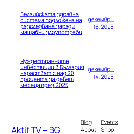
Белгийската здравна
декември
система подложена на
разследване заради
15, 2025
мащабни злоупотреби
Чуждестранните
инвестиции в България
декември
нарастват с над 20
14, 2025
процента за девет
месеца през 2025
Blog
Events
Aktif TV – BG
About
Shop