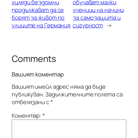
хиляди бездомни
обучават малки
продължават да се
ученици на начини
борят за живот по
за самозащита и
улиците на Германия
сигурност
→
Comments
Вашият коментар
Вашият имейл адрес няма да бъде
публикуван.
Задължителните полета са
отбелязани с
*
Коментар:
*