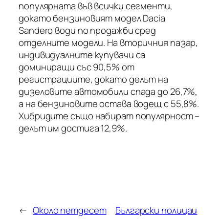
популярната във всички сегменти,
докато бензиновият модел Dacia
Sandero води по продажби сред
отделните модели. На вторичния пазар,
индивидуалните купувачи са
доминиращи със 90,5% от
регистрациите, докато делът на
дизеловите автомобили спада до 26,7%,
а на бензиновите остава водещ с 55,8%.
Хибридите също набират популярност –
делът им достига 12,9%.
←
Около петдесет
Български полицаи