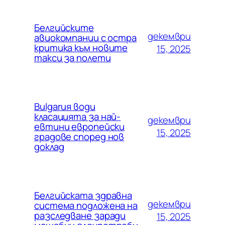
Белгийските
декември
авиокомпании с остра
критика към новите
15, 2025
такси за полети
Bulgarия води
класацията за най-
декември
евтини европейски
15, 2025
градове според нов
доклад
Белгийската здравна
декември
система подложена на
разследване заради
15, 2025