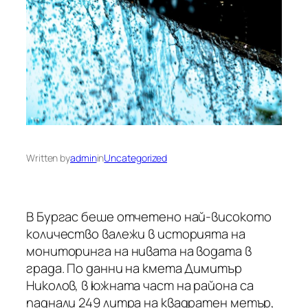
Written by
admin
in
Uncategorized
В Бургас беше отчетено най-високото
количество валежи в историята на
мониторинга на нивата на водата в
града. По данни на кмета Димитър
Николов, в южната част на района са
паднали 249 литра на квадратен метър,