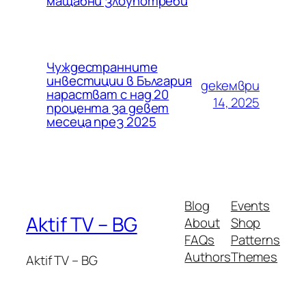
мащабни злоупотреби
Чуждестранните
инвестиции в България
декември
нарастват с над 20
14, 2025
процента за девет
месеца през 2025
Blog
Events
Aktif TV – BG
About
Shop
FAQs
Patterns
Authors
Themes
Aktif TV – BG