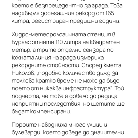
което е безпрецедентно за града. Това
надхвърля досегашния рекорд от 165
литра, регистриран предишни години.
Хидро-метеорологичната станция в
Бургас отчете 110 литра на квадратен
метър, а трите отделни сензора по
южната линия на града измериха
рекордните стойности. Според кмета
Николов, „подобно количество дъжд за
толкова кратко време не може да бъде
поето от никаква инфраструктура“. Той
подчерта, че това е довело до редица
неприятни последствия, но щетите ще
бъдат компенсирани.
Пороите наводниха много улици и
булеварди, което доведе до значителни