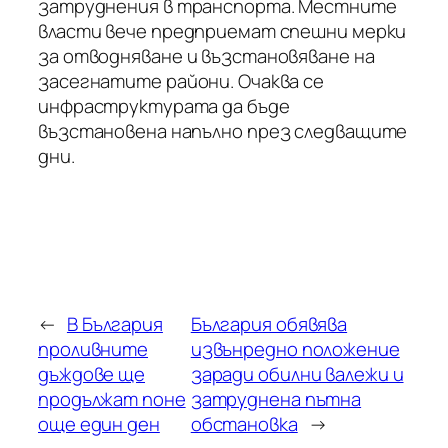
затруднения в транспорта. Местните
власти вече предприемат спешни мерки
за отводняване и възстановяване на
засегнатите райони. Очаква се
инфраструктурата да бъде
възстановена напълно през следващите
дни.
←
В България
България обявява
проливните
извънредно положение
дъждове ще
заради обилни валежи и
продължат поне
затруднена пътна
още един ден
обстановка
→