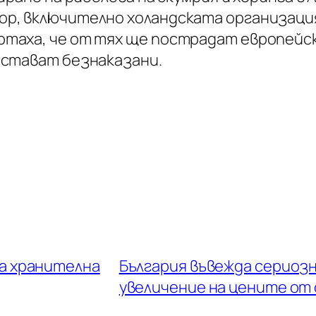
р, включително холандската организация 
ртаха, че от тях ще пострадат европейс
остават безнаказани.
а хранителна
България въвежда сериозн
увеличение на цените от