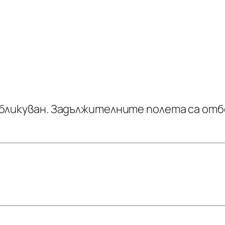
бликуван.
Задължителните полета са отб