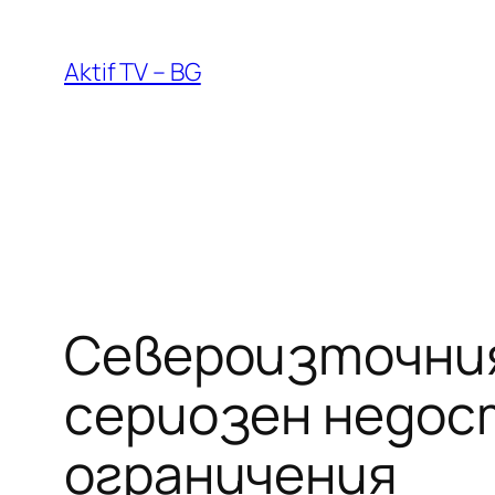
Към
съдържанието
Aktif TV – BG
Североизточния
сериозен недост
ограничения