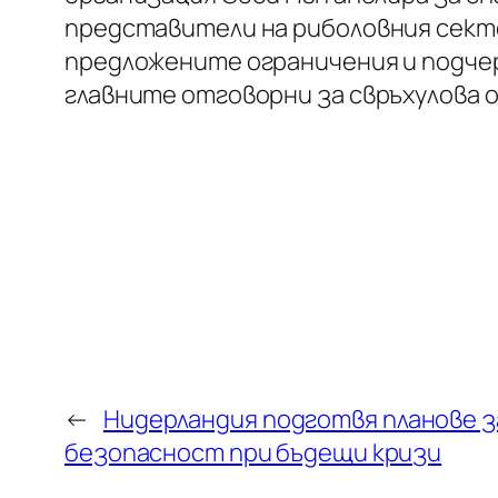
представители на риболовния секто
предложените ограничения и подче
главните отговорни за свръхулова 
←
Нидерландия подготвя планове з
безопасност при бъдещи кризи