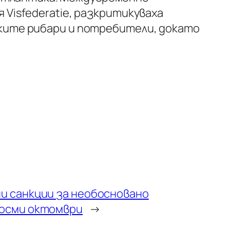
Visfederatie, разкритикуваха
ките рибари и потребители, докато
и санкции за необосновано
 осми октомври
→