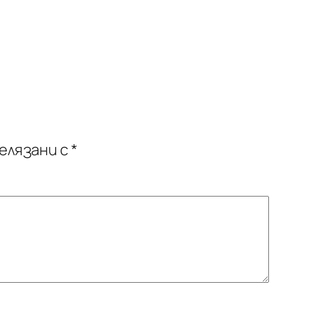
елязани с
*