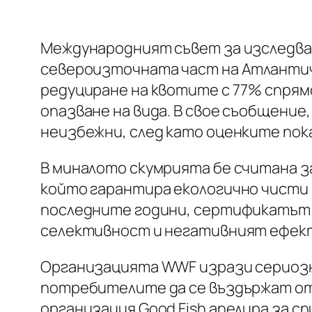
Международният съвет за изследване
североизточната част на Атлантич
редуциране на квотите с 77% спрям
опазване на вида. В свое съобщение
неизбежни, след като оценките пок
В миналото скумрията бе считана з
който гарантира екологично чисти 
последните години, сертификатът 
селективност и негативният ефект
Организацията WWF изрази сериозна
потребителите да се въздържат от
организация Good Fish апелира за с