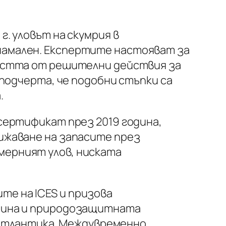
г. уловът на скумрия в
намален. Експертите настояват за
мостта от решителни действия за
 подчерта, че подобни стъпки са
.
сертификат през 2019 година,
ижаване на запасите през
мерният улов, ниската
е на ICES и призова
одина и природозащитната
в Атлантика. Междувременно