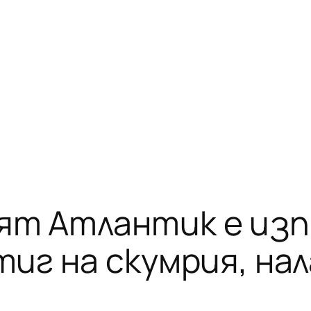
т Атлантик е изп
иг на скумрия, на