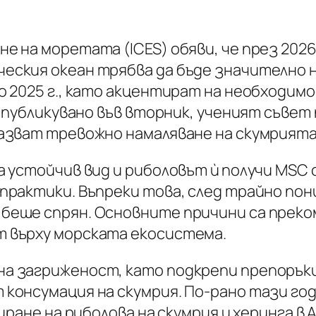
 на моретата (ICES) обяви, че през 2026 
еския океан трябва да бъде значително 
о 2025 г., като акцентират на необходи
, публикувано във вторник, ученият съвет
азват тревожно намаляване на скумрията
а устойчив вид и риболовът ѝ получи MSC 
практики. Въпреки това, след трайно пон
беше спрян. Основните причини са преко
 върху морската екосистема.
 загриженост, като подкрепи препоръкит
 консумация на скумрия. По-рано тази г
пиране на риболова на скумрия и херинга 