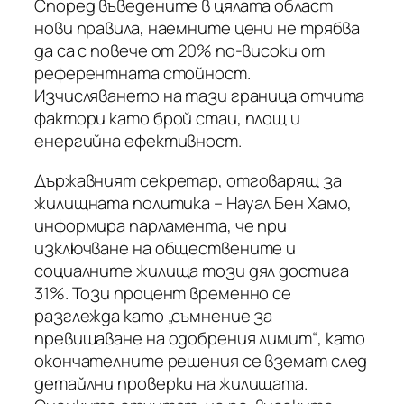
Според въведените в цялата област
нови правила, наемните цени не трябва
да са с повече от 20% по-високи от
референтната стойност.
Изчисляването на тази граница отчита
фактори като брой стаи, площ и
енергийна ефективност.
Държавният секретар, отговарящ за
жилищната политика – Науал Бен Хамо,
информира парламента, че при
изключване на обществените и
социалните жилища този дял достига
31%. Този процент временно се
разглежда като „съмнение за
превишаване на одобрения лимит“, като
окончателните решения се вземат след
детайлни проверки на жилищата.